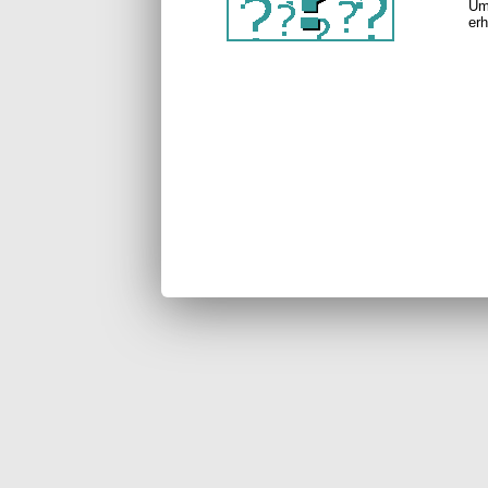
Um
erh