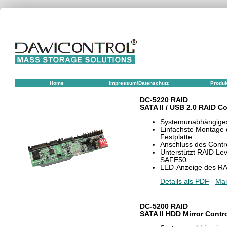
Home
Impressum/Datenschutz
Produ
DC-5220 RAID
SATA II / USB 2.0 RAID Co
Systemunabhängige
Einfachste Montage d
Festplatte
Anschluss des Contr
Unterstützt RAID Le
SAFE50
LED-Anzeige des RA
Details als PDF
Man
DC-5200 RAID
SATA II HDD Mirror Contro